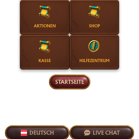
AKTIONEN
SHOP
KASSE
HILFEZENTRUM
STARTSEITE
DEUTSCH
LIVE CHAT