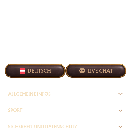
DEUTSCH
LIVE CHAT
ALLGEMEINE INFOS
SPORT
SICHERHEIT UND DATENSCHUTZ