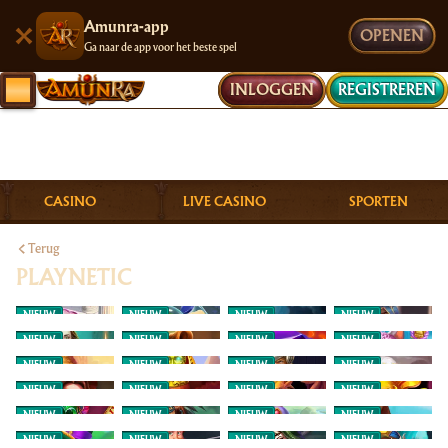
Amunra-app
OPENEN
Ga naar de app voor het beste spel
INLOGGEN
REGISTREREN
CASINO
LIVE CASINO
SPORTEN
Terug
PLAYNETIC
NIEUW
NIEUW
NIEUW
NIEUW
NIEUW
NIEUW
NIEUW
NIEUW
NIEUW
NIEUW
NIEUW
NIEUW
NIEUW
NIEUW
NIEUW
NIEUW
NIEUW
NIEUW
NIEUW
NIEUW
NIEUW
NIEUW
NIEUW
NIEUW