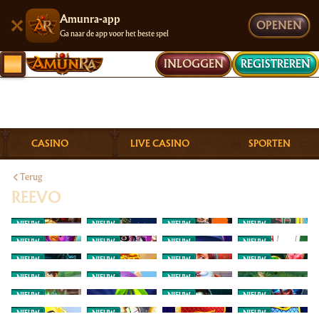
Amunra-app
OPENEN
Ga naar de app voor het beste spel
INLOGGEN
REGISTREREN
CASINO
LIVE CASINO
SPORTEN
Terug
REEVO
NIEUW
NIEUW
NIEUW
NIEUW
NIEUW
NIEUW
NIEUW
NIEUW
NIEUW
NIEUW
NIEUW
NIEUW
NIEUW
NIEUW
NIEUW
NIEUW
NIEUW
NIEUW
NIEUW
NIEUW
NIEUW