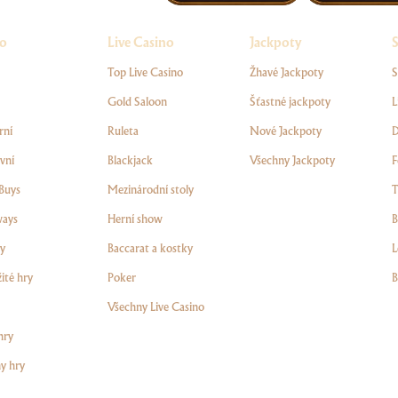
no
Live Casino
Jackpoty
Top Live Casino
Žhavé Jackpoty
S
Gold Saloon
Šťastné jackpoty
L
rní
Ruleta
Nové Jackpoty
D
vní
Blackjack
Všechny Jackpoty
F
Buys
Mezinárodní stoly
T
ays
Herní show
B
ry
Baccarat a kostky
L
té hry
Poker
B
Všechny Live Casino
hry
y hry