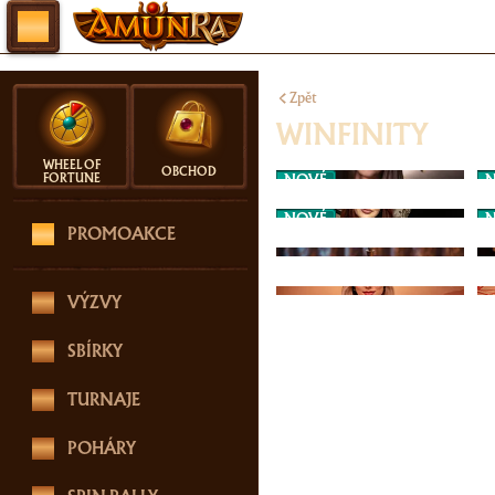
Zpět
WINFINITY
WHEEL OF
OBCHOD
FORTUNE
NOVÉ
NOVÉ
PROMOAKCE
VÝZVY
SBÍRKY
TURNAJE
POHÁRY