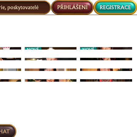
ie, poskytovatelé
PŘIHLÁŠENÍ
REGISTRACE
NOVÉ
NOVÉ
CHAT