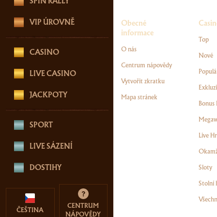
SPIN RALLY
VIP ÚROVNĚ
Obecné
Casi
informace
Top
O nás
CASINO
Nové
Centrum nápovědy
Populá
LIVE CASINO
Vytvořit zkratku
Exkluzi
JACKPOTY
Mapa stránek
Bonus 
Megaw
SPORT
Platby
Live H
LIVE SÁZENÍ
Okamži
Partneři
DOSTIHY
Sloty
Stolní 
Všechn
CENTRUM
ČEŠTINA
NÁPOVĚDY