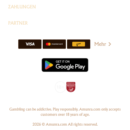
ZAHLUNGEN
PARTNER
Mehr
Gambling can be addictive. Play responsibly. Amunra.com only accepts
customers over 18 years of age.
2026 © Amunra.com All rights reserved.