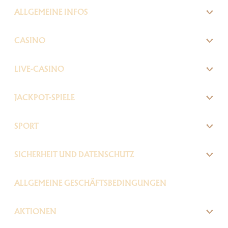
ALLGEMEINE INFOS
CASINO
LIVE-CASINO
JACKPOT-SPIELE
SPORT
SICHERHEIT UND DATENSCHUTZ
ALLGEMEINE GESCHÄFTSBEDINGUNGEN
AKTIONEN