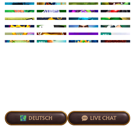
NEU
NEU
DEUTSCH
LIVE CHAT