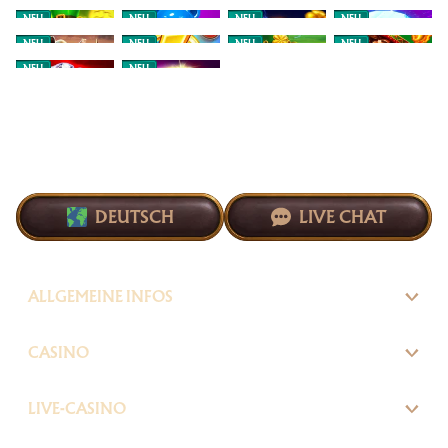
NEU
NEU
NEU
NEU
NEU
NEU
NEU
NEU
NEU
NEU
DEUTSCH
LIVE CHAT
ALLGEMEINE INFOS
CASINO
LIVE-CASINO