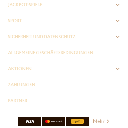
JACKPOT-SPIELE
SPORT
SICHERHEIT UND DATENSCHUTZ
ALLGEMEINE GESCHÄFTSBEDINGUNGEN
AKTIONEN
ZAHLUNGEN
PARTNER
Mehr