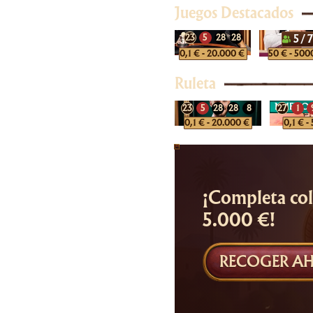
Juegos Destacados
23
5
28
28
5 / 7
0,1 €
 - 20.000 € 
50 €
 - 500
Ruleta
8
9
23
0
NUEVO
23
5
28
28
8
27
1
0,1 €
 - 20.000 € 
0,1 €
 -
8
6
14
20
9
23
0
8
6
20
5
14
20
6
10
¡Completa col
14
20
14
20
6
11
6
5.000 €!
31
35
23
19
10
31
35
23
19
27
23
RECOGER A