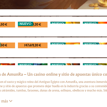
NUEVO
NUEVO
NUEVO
,50 €
147.619,20 €
NUEVO
NUEVO
,50 €
147.619,20 €
NUEVO
NUEVO
NUEVO
a de AmunRa – Un casino online y sitio de apuestas único c
en el vasto y mágico reino del Antiguo Egipto con AmunRa, una aventura inmers
ne y sitio de apuestas que promete dejar huella en la industria gracias a su conteni
s pirámides, tumbas, faraones, dunas de arena, esfinges, obeliscos y mucho más. Si
casino online, múltiples opciones de apuestas deportivas, torneos con botes cargad
s, y mucho más. No olvides que aquí dispones de diferentes métodos de pago, rápid
 más
con licencia que garantiza un entorno de juego seguro en todo momento. En la secció