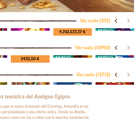
Ver todo (355)
NUEVO
4.762.527,37 €
Ver todo (10910)
NUEVO
NUEVO
2432,50 €
Ver todo (13712)
on temática del Antiguo Egipto
iva que se suma al mundo del iGaming. AmunRa es un
do personalizado y una oferta única. Desde su diseño,
éntete como un rey o reina con la enorme variedad de
os de oro, un programa VIP exclusivo con ventajas y
os y seguros, además de la tranquilidad de jugar en
n de casino online, podrás disfrutar de tragaperras,