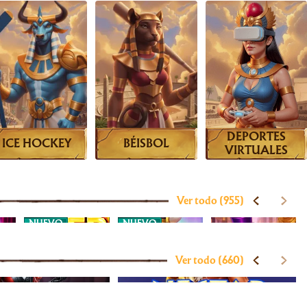
DEPORTES
ICE HOCKEY
BÉISBOL
VIRTUALES
Ver todo (955)
NUEVO
NUEVO
Ver todo (660)