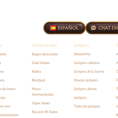
casino en vivo, clásicos de mesa y tragaperras con jackpot. Y en la página de apuest
o y en vivo cada mes, apuestas en deportes virtuales e incluso las mejores carreras
as, mercados variados y líneas de apuesta fantásticas. Pero antes de sumergirte en 
scubre todas las ventajas y beneficios que te esperan con nosotros. ¡Sigue leyend
cionante sección de casino online con miles de juegos de a
ESPAÑOL
CHAT EN
n nuestra página real de casino online, repleta de miles de títulos diferentes, prepá
endrás acceso a los lanzamientos más recientes, ya que AmunRa añade novedades 
ores y estudios de software de primer nivel, los cuales aseguran gráficos de alta cal
no
Casino en vivo
Jackpots
oras únicas. Además, los títulos son probados regularmente por las autoridades cor
o te preocupes si es tu primera vez en nuestro extenso casino. Hemos hecho que la na
ados
Juegos destacados
WonderPot
A
lo que buscas. Los juegos están organizados en distintas secciones:
s
Gold Saloon
Jackpots calientes
A
s – Los mejores juegos de la industria.
res
Ruleta
Jackpots de la Suerte
C
 Los últimos lanzamientos.
ivos
Blackjack
Nuevos jackpots
F
s – Los juegos favoritos de nuestros jugadores.
a de bonos
Mesas
Jackpots diarios
T
ras – Una colección muy completa con todas las
tragaperras online
de nuestra pla
Internacionales
ays
Jackpots
B
 mesa – Los clásicos juegos de cartas y mesa tradicionales.
Súper shows
 - Tragaperras con grandes recompensas y altos pagos.
 en vivo
Todos los jackpots
I
Baccarat & Dados
n Vivo
- Juegos con crupier en directo transmitidos en tiempo real.
 instantáneos
B