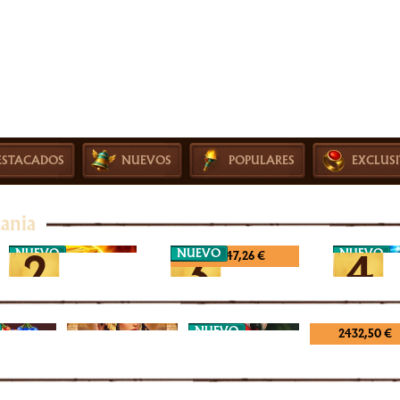
ESTACADOS
NUEVOS
POPULARES
EXCLUS
ania
2
3
4
NUEVO
NUEVO
NUEVO
14.947,26 €
NUEVO
2432,50 €