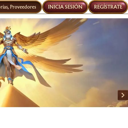
rías, Proveedores
INICIA SESIÓN
REGÍSTRATE