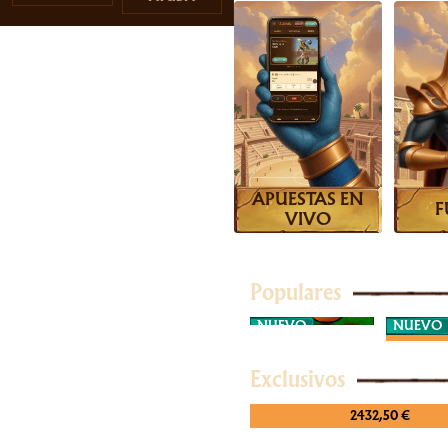
APUESTAS EN
F
VIVO
Populares
NUEVO
NUEVO
2432
Exclusivos
2432,50 €