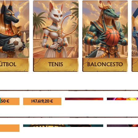
ÚTBOL
TENIS
BALONCESTO
,50 €
147.619,20 €