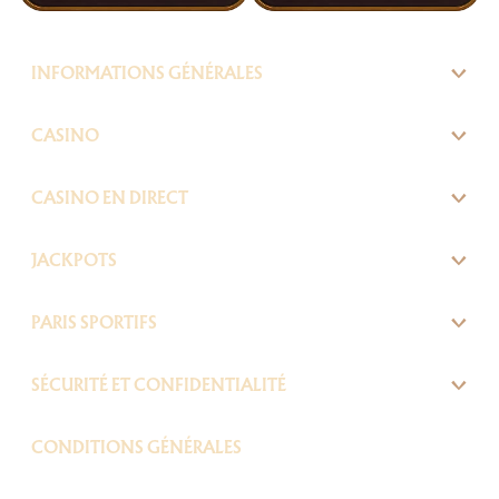
INFORMATIONS GÉNÉRALES
CASINO
CASINO EN DIRECT
JACKPOTS
PARIS SPORTIFS
SÉCURITÉ ET CONFIDENTIALITÉ
CONDITIONS GÉNÉRALES