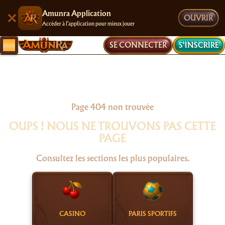
Amunra Application
OUVRIR
Accéder à l'application pour mieux jouer
SE CONNECTER
S'INSCRIRE
Page 404 non trouvée
OUPS ! NOUS NE TROUVONS PAS CETTE
PAGE
Consultez les sections les plus populaires.
CASINO
PARIS SPORTIFS