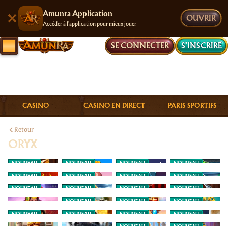
Amunra Application
OUVRIR
Accéder à l'application pour mieux jouer
SE CONNECTER
S'INSCRIRE
CASINO
CASINO EN DIRECT
PARIS SPORTIFS
Retour
ORYX
NOUVEAU
NOUVEAU
NOUVEAU
NOUVEAU
NOUVEAU
NOUVEAU
NOUVEAU
NOUVEAU
NOUVEAU
NOUVEAU
NOUVEAU
NOUVEAU
NOUVEAU
NOUVEAU
NOUVEAU
NOUVEAU
NOUVEAU
NOUVEAU
NOUVEAU
NOUVEAU
NOUVEAU