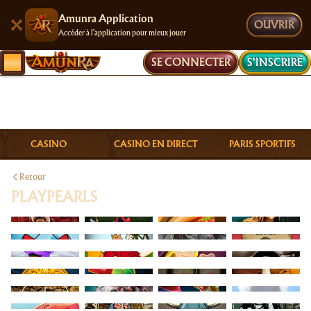
Amunra Application
OUVRIR
Accéder à l'application pour mieux jouer
SE CONNECTER
S'INSCRIRE
CASINO
CASINO EN DIRECT
PARIS SPORTIFS
Retour
PLAYPEARLS