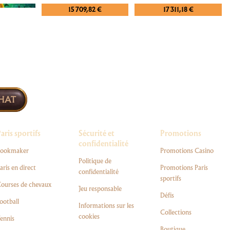
15 709,82 €
17 311,18 €
CHAT
aris sportifs
Sécurité et
Promotions
confidentialité
ookmaker
Promotions Casino
Politique de
aris en direct
Promotions Paris
confidentialité
sportifs
ourses de chevaux
Jeu responsable
Défis
ootball
Informations sur les
Collections
cookies
ennis
Boutique