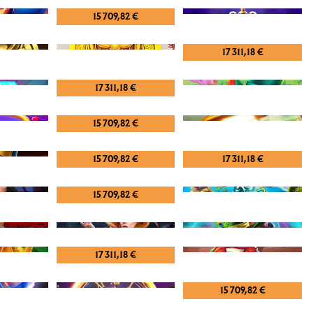
15 709,82 €
17 311,18 €
17 311,18 €
15 709,82 €
15 709,82 €
17 311,18 €
15 709,82 €
17 311,18 €
15 709,82 €