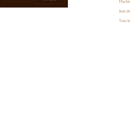
Machin
Jeux de
Tous le