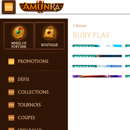
Retour
RUBY PLAY
WHEEL OF
BOUTIQUE
FORTUNE
NOUVEAU
NOUVEAU
PROMOTIONS
NOUVEAU
DÉFIS
COLLECTIONS
TOURNOIS
COUPES