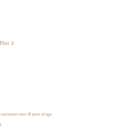
Plus
customers over 18 years of age.
.