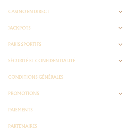
CASINO EN DIRECT
JACKPOTS
PARIS SPORTIFS
SÉCURITÉ ET CONFIDENTIALITÉ
CONDITIONS GÉNÉRALES
PROMOTIONS
PAIEMENTS
PARTENAIRES