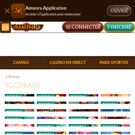
Amunra Application
OUVRIR
Accéder à l'application pour mieux jouer
SE CONNECTER
S'INSCRIRE
CASINO
CASINO EN DIRECT
PARIS SPORTIFS
Retour
YGGDRASIL
NOUVEAU
NOUVEAU
NOUVEAU
NOUVEAU
NOUVEAU
NOUVEAU
NOUVEAU
NOUVEAU
NOUVEAU
NOUVEAU
NOUVEAU
NOUVEAU
NOUVEAU