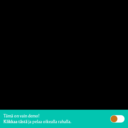
Tämä on vain demo!
Klikkaa tästä
ja pelaa oikealla rahalla.