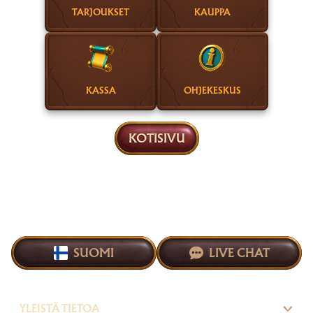
TARJOUKSET
KAUPPA
KASSA
OHJEKESKUS
KOTISIVU
SUOMI
LIVE CHAT
YLEISTÄ TIETOA