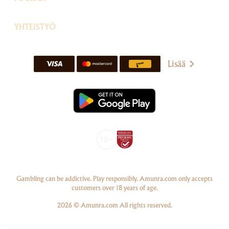
YHTEISTYÖ
Lisää
Gambling can be addictive. Play responsibly. Amunra.com only accepts
customers over 18 years of age.
2026 © Amunra.com All rights reserved.