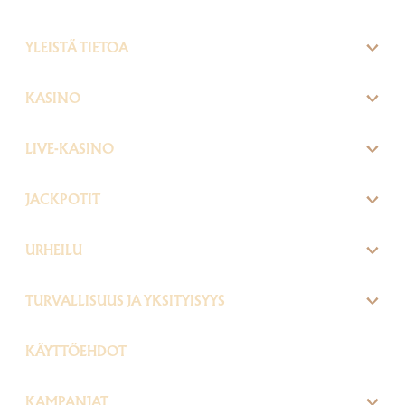
YLEISTÄ TIETOA
KASINO
LIVE-KASINO
JACKPOTIT
URHEILU
TURVALLISUUS JA YKSITYISYYS
KÄYTTÖEHDOT
KAMPANJAT