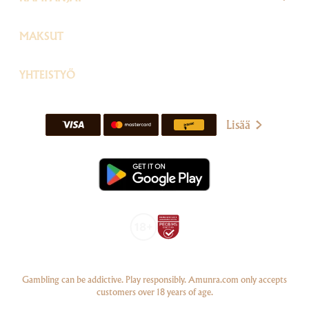
MAKSUT
YHTEISTYÖ
Lisää
Gambling can be addictive. Play responsibly. Amunra.com only accepts
customers over 18 years of age.