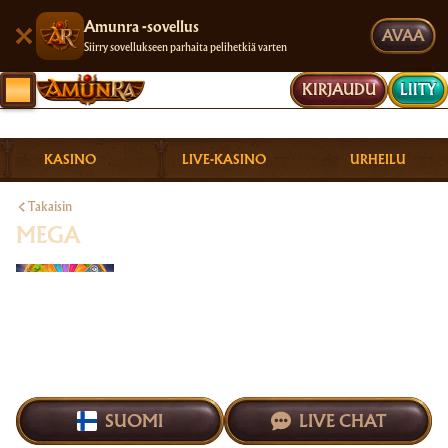
Amunra -sovellus
AVAA
Siirry sovellukseen parhaita pelihetkiä varten
KIRJAUDU
LIITY
KASINO
LIVE-KASINO
URHEILU
Takaisin
MEGA
SUOMI
LIVE CHAT