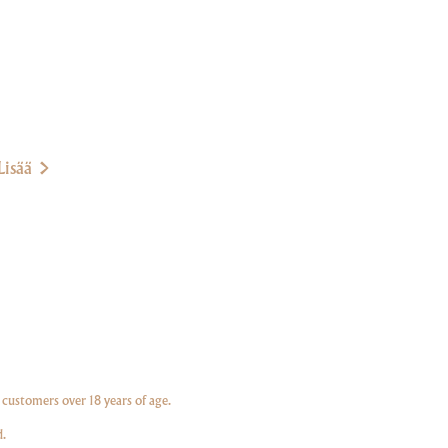
Lisää
customers over 18 years of age.
.