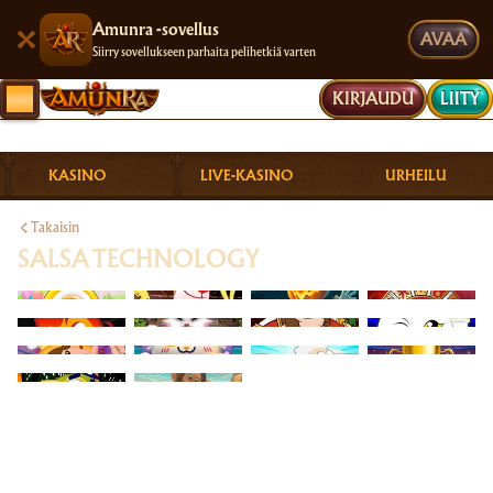
Amunra -sovellus
AVAA
Siirry sovellukseen parhaita pelihetkiä varten
KIRJAUDU
LIITY
KASINO
LIVE-KASINO
URHEILU
Takaisin
SALSA TECHNOLOGY