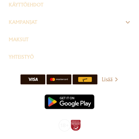
KÄYTTÖEHDOT
KAMPANJAT
MAKSUT
YHTEISTYÖ
Lisää