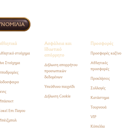
ΥΝΟΜΙΛΊΑ
Αθλητικά
Ασφάλεια και
Προσφορές
Ιδιωτικό
θλητικό στοίχημα
Προσφορές καζίνο
απόρρητο
ive Στοίχημα
Αθλητικές
Δήλωση απορρήτου
προσφορές
προσωπικών
πποδρομίες
δεδομένων
Προκλήσεις
Ποδοσφαιρο
Υπεύθυνο παιχνίδι
Συλλογές
ενις
Δήλωση Cookie
Κατάστημα
Μπάσκετ
Τουρνουά
οκεϊ Επι Παγου
VIP
πέιζμπολ
Όροι και
Κύπελλα
Προϋποθέσεις