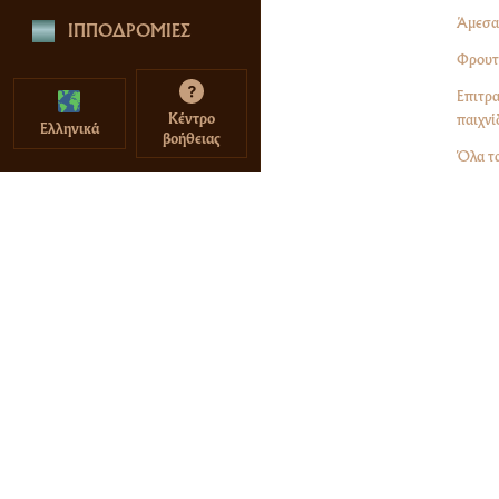
Άμεσα 
Συνεργάτες
ΙΠΠΟΔΡΟΜΊΕΣ
Φρουτ
Επιτρα
Κέντρο
παιχνί
Ελληνικά
βοήθειας
Όλα τα