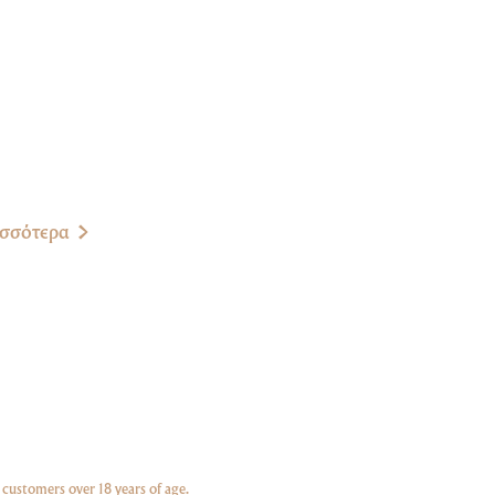
ισσότερα
customers over 18 years of age.