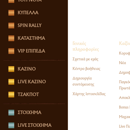
ΤΟΥΡΝΟΥΆ
ΚΎΠΕΛΛΑ
SPIN RALLY
ΚΑΤΆΣΤΗΜΑ
Γενικές
Καζί
πληροφορίες
VIP ΕΠΊΠΕΔΑ
Κορυφ
Σχετικά με εμάς
Νέα
ΚΑΖΊΝΟ
Κέντρο βοήθειας
Δημοφ
Δημιουργία
LIVE ΚΑΖΊΝΟ
Παγκό
συντόμευσης
Πρωτά
Χάρτης Ιστοσελίδας
ΤΖΆΚΠΟΤ
Αποκλ
Bonus 
ΣΤΟΊΧΗΜΑ
Megaw
Πληρωμές
LIVE ΣΤΟΊΧΗΜΑ
Live Π