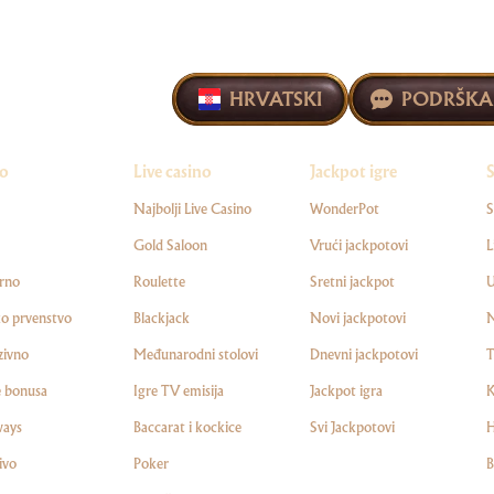
HRVATSKI
PODRŠKA
no
Live casino
Jackpot igre
Najbolji Live Casino
WonderPot
S
Gold Saloon
Vrući jackpotovi
L
rno
Roulette
Sretni jackpot
U
ko prvenstvo
Blackjack
Novi jackpotovi
zivno
Međunarodni stolovi
Dnevni jackpotovi
T
 bonusa
Igre TV emisija
Jackpot igra
K
ays
Baccarat i kockice
Svi Jackpotovi
H
ivo
Poker
B