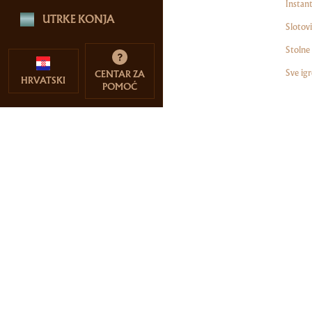
Partneri
Instant
UTRKE KONJA
Slotovi
Stolne 
Sve igr
CENTAR ZA
HRVATSKI
POMOĆ