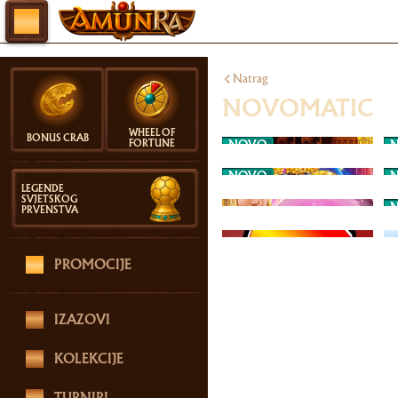
Natrag
NOVOMATIC
WHEEL OF
BONUS CRAB
FORTUNE
NOVO
NOVO
LEGENDE
SVJETSKOG
PRVENSTVA
PROMOCIJE
IZAZOVI
KOLEKCIJE