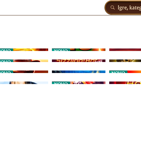
Igre, kate
NOVO
NOVO
NOVO
NOVO
NOVO
NOVO