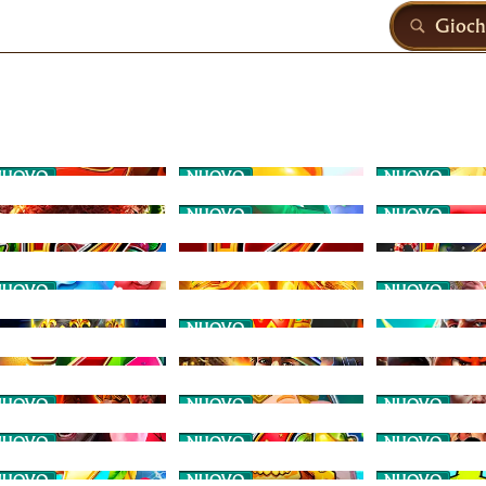
Giochi
NUOVO
NUOVO
NUOVO
NUOVO
NUOVO
NUOVO
NUOVO
NUOVO
NUOVO
NUOVO
NUOVO
NUOVO
NUOVO
NUOVO
NUOVO
NUOVO
NUOVO