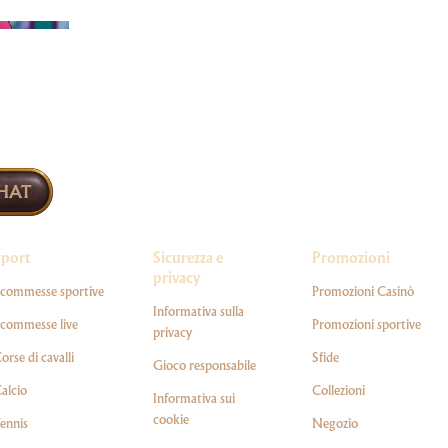
CHAT
Sport
Sicurezza e
Promozioni
privacy
commesse sportive
Promozioni Casinò
Informativa sulla
commesse live
Promozioni sportive
privacy
orse di cavalli
Sfide
Gioco responsabile
alcio
Collezioni
Informativa sui
cookie
ennis
Negozio