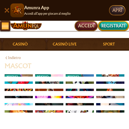
Amunra App
APRI
Accedi all'app per giocare al meglio
ACCEDI
REGISTRATI
CASINÒ
CASINÒ LIVE
SPORT
Indietro
MASCOT
NUOVO
NUOVO
NUOVO