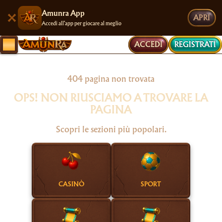
Amunra App
APRI
Accedi all'app per giocare al meglio
ACCEDI
REGISTRATI
404 pagina non trovata
OPS! NON RIUSCIAMO A TROVARE LA
PAGINA
Scopri le sezioni più popolari.
CASINÒ
SPORT