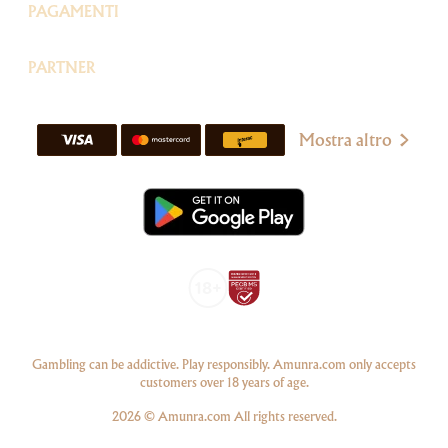
PAGAMENTI
PARTNER
Mostra altro
Gambling can be addictive. Play responsibly. Amunra.com only accepts
customers over 18 years of age.
2026 © Amunra.com All rights reserved.