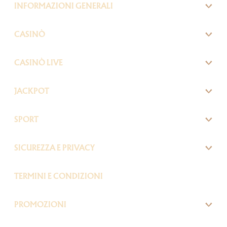
INFORMAZIONI GENERALI
CASINÒ
CASINÒ LIVE
JACKPOT
SPORT
SICUREZZA E PRIVACY
TERMINI E CONDIZIONI
PROMOZIONI