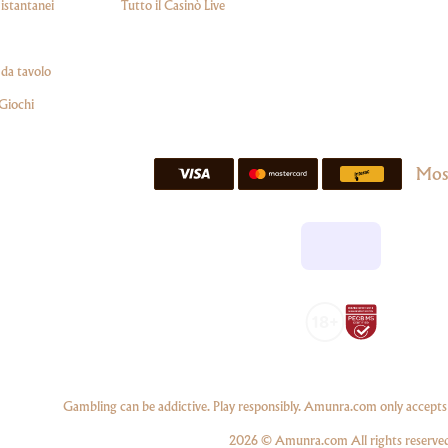
istantanei
Tutto il Casinò Live
 da tavolo
 Giochi
Most
Gambling can be addictive. Play responsibly. Amunra.com only accepts 
2026 © Amunra.com All rights reserved