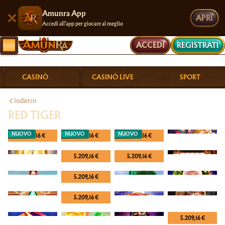
Amunra App
APRI
Accedi all'app per giocare al meglio
ACCEDI
REGISTRATI
CASINÒ
CASINÒ LIVE
SPORT
Indietro
RED TIGER
NUOVO
NUOVO
NUOVO
5.209,16 €
5.209,16 €
5.209,16 €
5.209,16 €
5.209,16 €
5.209,16 €
5.209,16 €
5.209,16 €