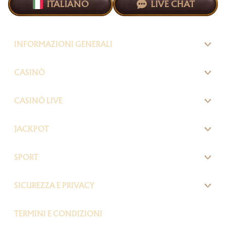
ITALIANO
LIVE CHAT
INFORMAZIONI GENERALI
CASINÒ
CASINÒ LIVE
JACKPOT
SPORT
SICUREZZA E PRIVACY
TERMINI E CONDIZIONI