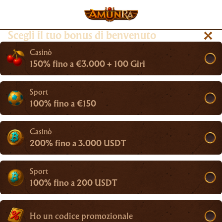
Scegli il tuo bonus di benvenuto
Casinò
150% fino a €3.000 + 100 Giri
Sport
100% fino a €150
Casinò
200% fino a 3.000 USDT
Sport
100% fino a 200 USDT
Ho un codice promozionale