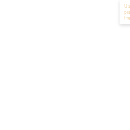
Uti
per
im