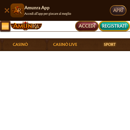
Amunra App
APRI
Accedi all'app per giocare al meglio
ACCEDI
REGISTRATI
CASINÒ
CASINÒ LIVE
SPORT