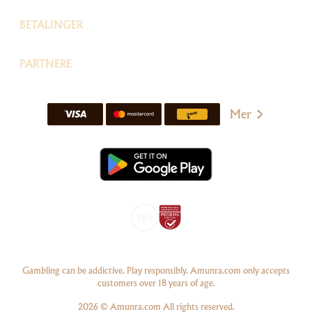
BETALINGER
PARTNERE
Mer
Gambling can be addictive. Play responsibly. Amunra.com only accepts
customers over 18 years of age.
2026 © Amunra.com All rights reserved.