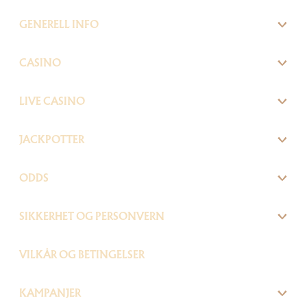
GENERELL INFO
CASINO
LIVE CASINO
JACKPOTTER
ODDS
SIKKERHET OG PERSONVERN
VILKÅR OG BETINGELSER
KAMPANJER