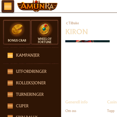
Tilbake
KIRON
WHEEL OF
BONUS CRAB
FORTUNE
KAMPANJER
UTFORDRINGER
KOLLEKSJONER
TURNERINGER
Generell info
Casi
CUPER
Om oss
Topp