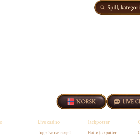
Spill, kategor
NORSK
LIVE 
no
Live casino
Jackpotter
Topp live casinospill
Hotte jackpotter