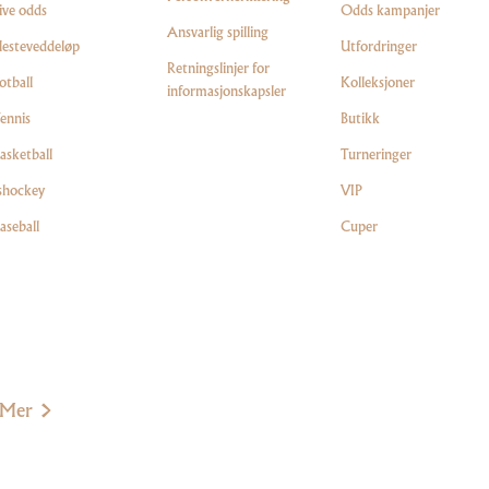
ive odds
Odds kampanjer
Ansvarlig spilling
esteveddeløp
Utfordringer
Retningslinjer for
otball
Kolleksjoner
informasjonskapsler
ennis
Butikk
asketball
Turneringer
Vilkår og
shockey
VIP
betingelser
aseball
Cuper
Mer