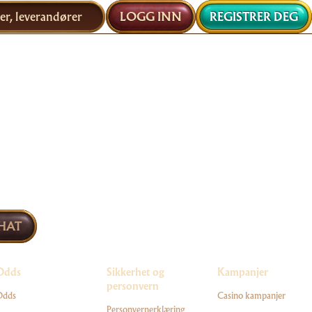
ier, leverandører
LOGG INN
REGISTRER DEG
CHAT
Odds
Sikkerhet og
Kampanjer
personvern
Odds
Casino kampanjer
Personvernerklæring