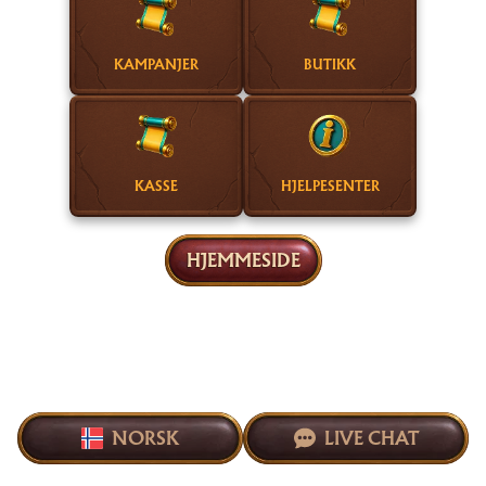
KAMPANJER
BUTIKK
KASSE
HJELPESENTER
HJEMMESIDE
NORSK
LIVE CHAT