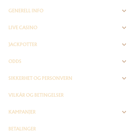
GENERELL INFO
LIVE CASINO
JACKPOTTER
ODDS
SIKKERHET OG PERSONVERN
VILKÅR OG BETINGELSER
KAMPANJER
BETALINGER