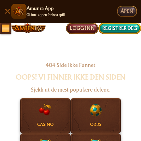
Amunra App
ÅPEN
Gå inn i appen for best spill
LOGG INN
REGISTRER DEG
404 Side Ikke Funnet
OOPS! VI FINNER IKKE DEN SIDEN
Sjekk ut de mest populære delene.
CASINO
ODDS