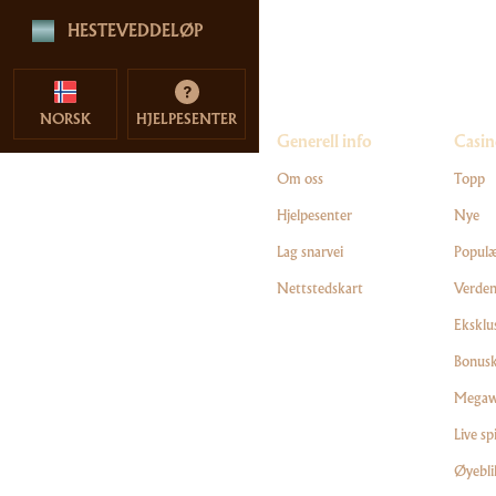
HESTEVEDDELØP
NORSK
HJELPESENTER
Generell info
Casi
Om oss
Topp
Hjelpesenter
Nye
Lag snarvei
Populæ
Nettstedskart
Verden
Eksklu
Bonusk
Megaw
Betalinger
Live spi
Partnere
Øyeblik