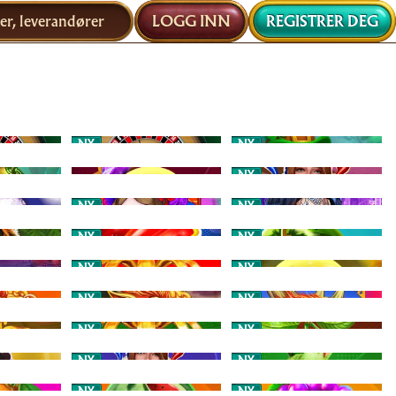
ier, leverandører
LOGG INN
REGISTRER DEG
NY
NY
NY
NY
NY
NY
NY
NY
NY
NY
NY
NY
NY
NY
NY
NY
NY