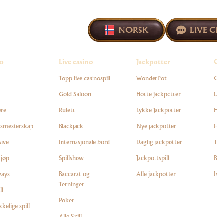
NORSK
LIVE 
no
Live casino
Jackpotter
Topp live casinospill
WonderPot
Gold Saloon
Hotte jackpotter
L
re
Rulett
Lykke Jackpotter
H
smesterskap
Blackjack
Nye jackpotter
F
sive
Internasjonale bord
Daglig jackpotter
T
jøp
Spillshow
Jackpottspill
B
ays
Baccarat og
Alle jackpotter
I
Terninger
ll
Poker
kelige spill
Alle Spill