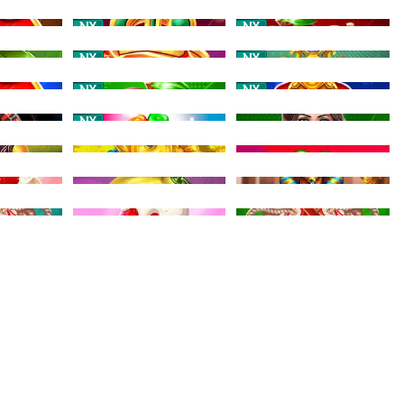
NY
NY
NY
NY
NY
NY
NY