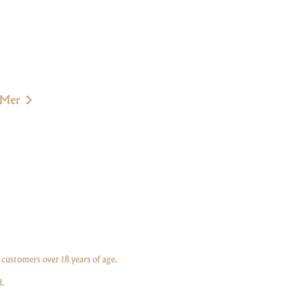
Mer
customers over 18 years of age.
.