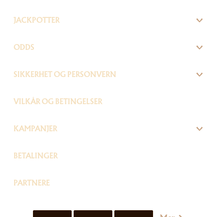
JACKPOTTER
ODDS
SIKKERHET OG PERSONVERN
VILKÅR OG BETINGELSER
KAMPANJER
BETALINGER
PARTNERE