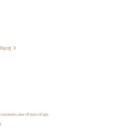
ięcej
customers over 18 years of age.
.