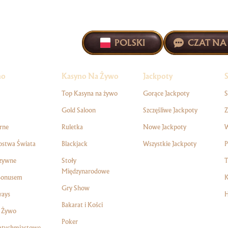
POLSKI
CZAT NA
no
Kasyno Na Żywo
Jackpoty
Top Kasyna na żywo
Gorące Jackpoty
S
Gold Saloon
Szczęśliwe Jackpoty
Z
rne
Ruletka
Nowe Jackpoty
W
ostwa Świata
Blackjack
Wszystkie Jackpoty
P
zywne
Stoły
T
Międzynarodowe
Bonusem
K
Gry Show
ays
H
Bakarat i Kości
 Żywo
Poker
atychmiastowe