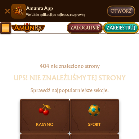
Amunra App
OTWÓRZ
Wejdź do aplikacji po najlepszą rozgrywkę
ZALOGUJ SIĘ
ZAREJESTRUJ
404 nie znaleziono strony
UPS! NIE ZNALEŹLIŚMY TEJ STRONY
Sprawdź najpopularniejsze sekcje.
KASYNO
SPORT