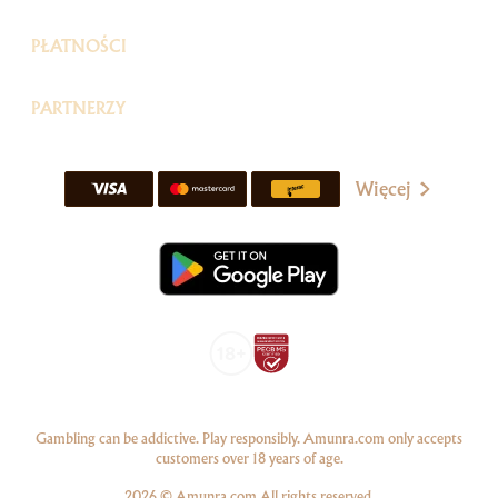
PŁATNOŚCI
PARTNERZY
Więcej
Gambling can be addictive. Play responsibly. Amunra.com only accepts
customers over 18 years of age.
2026 © Amunra.com All rights reserved.