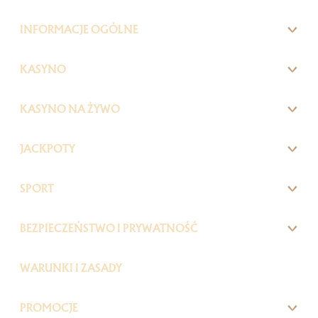
INFORMACJE OGÓLNE
KASYNO
KASYNO NA ŻYWO
JACKPOTY
SPORT
BEZPIECZEŃSTWO I PRYWATNOŚĆ
WARUNKI I ZASADY
PROMOCJE