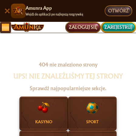
Amunra App
OTWÓRZ
Wejdź do aplikacji po najlepszą rozgrywkę
ZALOGUJ SIĘ
ZAREJESTRUJ
404 nie znaleziono strony
UPS! NIE ZNALEŹLIŚMY TEJ STRONY
Sprawdź najpopularniejsze sekcje.
KASYNO
SPORT