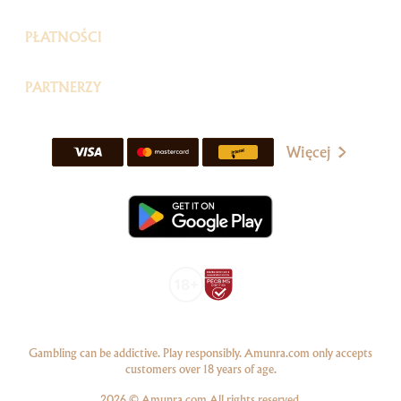
PŁATNOŚCI
PARTNERZY
Więcej
Gambling can be addictive. Play responsibly. Amunra.com only accepts
customers over 18 years of age.
2026 © Amunra.com All rights reserved.