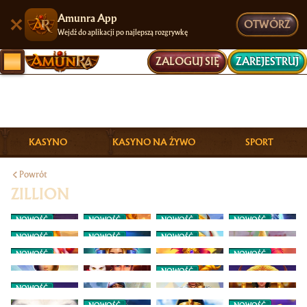
Amunra App
OTWÓRZ
Wejdź do aplikacji po najlepszą rozgrywkę
ZALOGUJ SIĘ
ZAREJESTRUJ
KASYNO
KASYNO NA ŻYWO
SPORT
Powrót
ZILLION
NOWOŚĆ
NOWOŚĆ
NOWOŚĆ
NOWOŚĆ
NOWOŚĆ
NOWOŚĆ
NOWOŚĆ
NOWOŚĆ
NOWOŚĆ
NOWOŚĆ
NOWOŚĆ
NOWOŚĆ
NOWOŚĆ