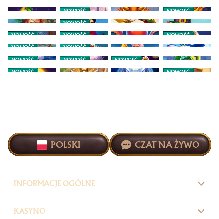
NOWOŚĆ
NOWOŚĆ
NOWOŚĆ
NOWOŚĆ
NOWOŚĆ
NOWOŚĆ
NOWOŚĆ
NOWOŚĆ
NOWOŚĆ
NOWOŚĆ
NOWOŚĆ
NOWOŚĆ
NOWOŚĆ
POLSKI
CZAT NA ŻYWO
INFORMACJE OGÓLNE
KASYNO