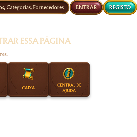
os, Categorias, Fornecedores
ENTRAR
REGISTO
RAR ESSA PÁGINA
res.
CENTRAL DE
CAIXA
AJUDA