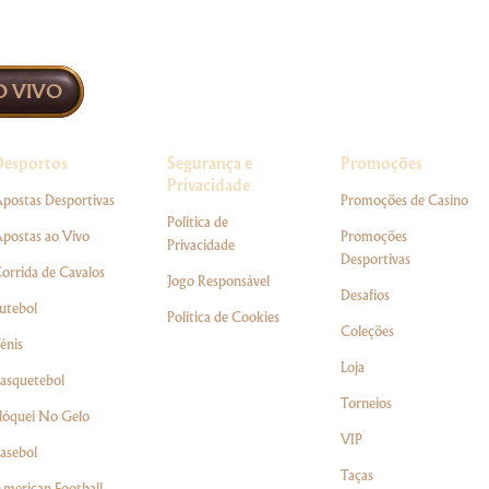
O VIVO
Desportos
Segurança e
Promoções
Privacidade
postas Desportivas
Promoções de Casino
Política de
postas ao Vivo
Promoções
Privacidade
Desportivas
orrida de Cavalos
Jogo Responsável
Desafios
utebol
Política de Cookies
Coleções
énis
Loja
asquetebol
Torneios
óquei No Gelo
Termos e
VIP
Condições
asebol
Taças
merican Football