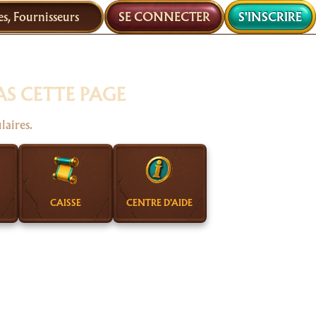
es, Fournisseurs
SE CONNECTER
S'INSCRIRE
S CETTE PAGE
laires.
CAISSE
CENTRE D'AIDE