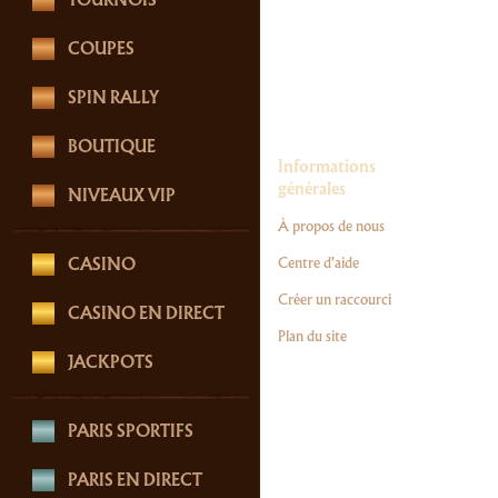
TOURNOIS
COUPES
SPIN RALLY
BOUTIQUE
Informations
générales
NIVEAUX VIP
À propos de nous
CASINO
Centre d'aide
Créer un raccourci
CASINO EN DIRECT
Plan du site
JACKPOTS
Paiements
PARIS SPORTIFS
PARIS EN DIRECT