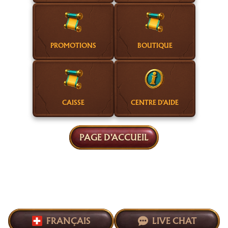
PROMOTIONS
BOUTIQUE
CAISSE
CENTRE D'AIDE
PAGE D'ACCUEIL
FRANÇAIS
LIVE CHAT