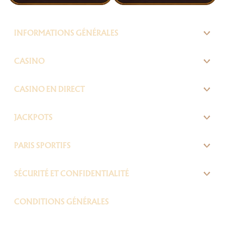
INFORMATIONS GÉNÉRALES
CASINO
CASINO EN DIRECT
JACKPOTS
PARIS SPORTIFS
SÉCURITÉ ET CONFIDENTIALITÉ
CONDITIONS GÉNÉRALES