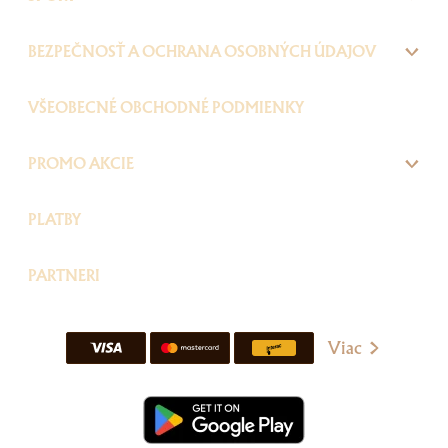
casino titulov, čaká vás moderný zážitok! To znamená, že si budete môcť
vychutnať najnovšie vydania, keďže AmunRa ich pridáva každý mesiac.
Samozrejme, všetky online casino hry pochádzajú od päťhviezdičkových
BEZPEČNOSŤ A OCHRANA OSOBNÝCH ÚDAJOV
softvérových vývojárov a štúdií, ktoré zabezpečujú, že nové tituly sú vždy
vybavené špičkovou grafikou, nádherným vizuálom, pútavou hrateľnosťou a
príjemnými zvukovými stopami. Hry pravidelne testujú príslušné autority, čo
VŠEOBECNÉ OBCHODNÉ PODMIENKY
zaručuje bezpečnosť, spravodlivé výsledky a nestranné vyhodnotenie.
Nemusíte sa teda obávať, že sa stratíte v našej rozľahlej casino sekcii, ak ste u
nás prvýkrát. Navigáciu a prehliadanie sme spravili veľmi jednoduché; ľahko
PROMO AKCIE
tak nájdete to, čo hľadáte. Tituly sú všetky usporiadané do rôznych sekcií,
ktoré zahŕňajú:
• Top - Najlepšie hry v rámci odvetvia.
PLATBY
• Nové - Najčerstvejšie dostupné vydania.
• Populárne - Hry, ktoré naši hráči milujú najviac.
PARTNERI
• Sloty - Zbierka všetkých
online slotov
na našej stránke.
• Stolové hry - Tradičné stolové a kartové hry.
Viac
• Jackpoty - Odmeňujúce automaty s vysokými výhrami.
•
Live Casino
- Tituly so živým krupiérom vysielané v reálnom čase.
• Všetky hry - Zbierka všetkých hier dostupných na našej stránke.