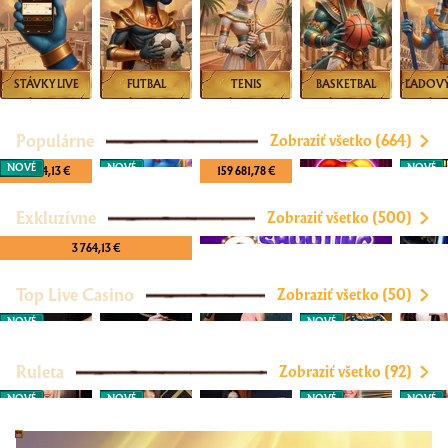
STÁVKY LIVE
FUTBAL
TENIS
BASKETBAL
ĽADOVÝ
Populárne
Zobraziť všetko (664)
NOVÉ
NOVÉ
NOVÉ
3 764,13 €
159 681,78 €
Exkluzívne
Zobraziť všetko (500)
3 764,13 €
Top Live Casino
Zobraziť všetko (50)
NOVÉ
NOVÉ
Ruleta
Zobraziť všetko (92)
NOVÉ
NOVÉ
NOVÉ
NOVÉ