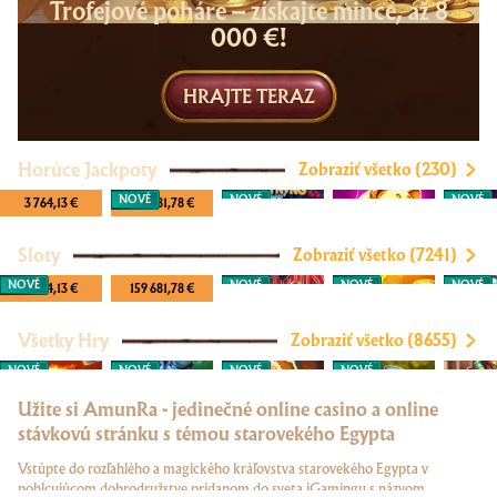
Trofejové poháre – získajte mince, až 8
000 €!
HRAJTE TERAZ
Horúce Jackpoty
Zobraziť všetko (230)
NOVÉ
NOVÉ
NOVÉ
3 764,13 €
159 681,78 €
Sloty
Zobraziť všetko (7241)
NOVÉ
NOVÉ
NOVÉ
NOVÉ
3 764,13 €
159 681,78 €
Všetky Hry
Zobraziť všetko (8655)
NOVÉ
NOVÉ
NOVÉ
NOVÉ
Užite si AmunRa - jedinečné online casino a online
stávkovú stránku s témou starovekého Egypta
Vstúpte do rozľahlého a magického kráľovstva starovekého Egypta v
pohlcujúcom dobrodružstve pridanom do sveta iGamingu s názvom