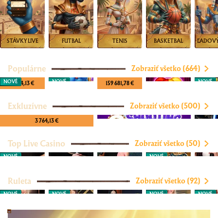
STÁVKY LIVE
FUTBAL
TENIS
BASKETBAL
ĽADOVÝ
Populárne
Zobraziť všetko (664)
NOVÉ
NOVÉ
NOVÉ
3 764,13 €
159 681,78 €
Exkluzívne
Zobraziť všetko (500)
3 764,13 €
Top Live Casino
Zobraziť všetko (50)
NOVÉ
NOVÉ
Ruleta
Zobraziť všetko (92)
NOVÉ
NOVÉ
NOVÉ
NOVÉ