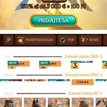
150%
až do 3 000 €
+ 100 FS
PRIDAJTE SA
POSKYTOVATELIA
TOP
NOVÉ
Top
Zobraziť všetko (563)
1
2
3
NOVÉ
NOVÉ
NOVÉ
N
3 764,13 €
21 138,98 €
Nové
Zobraziť všetko (751)
NOVÉ
NOVÉ
NOVÉ
3 764,13 €
Šport
Zobraziť všetko (8)