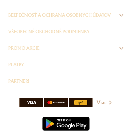
casino titulov, čaká vás moderný zážitok! To znamená, že si budete môcť
vychutnať najnovšie vydania, keďže AmunRa ich pridáva každý mesiac.
Samozrejme, všetky online casino hry pochádzajú od päťhviezdičkových
BEZPEČNOSŤ A OCHRANA OSOBNÝCH ÚDAJOV
softvérových vývojárov a štúdií, ktoré zabezpečujú, že nové tituly sú vždy
vybavené špičkovou grafikou, nádherným vizuálom, pútavou hrateľnosťou a
príjemnými zvukovými stopami. Hry pravidelne testujú príslušné autority, čo
VŠEOBECNÉ OBCHODNÉ PODMIENKY
zaručuje bezpečnosť, spravodlivé výsledky a nestranné vyhodnotenie.
Nemusíte sa teda obávať, že sa stratíte v našej rozľahlej casino sekcii, ak ste u
nás prvýkrát. Navigáciu a prehliadanie sme spravili veľmi jednoduché; ľahko
PROMO AKCIE
tak nájdete to, čo hľadáte. Tituly sú všetky usporiadané do rôznych sekcií,
ktoré zahŕňajú:
• Top - Najlepšie hry v rámci odvetvia.
PLATBY
• Nové - Najčerstvejšie dostupné vydania.
• Populárne - Hry, ktoré naši hráči milujú najviac.
PARTNERI
• Sloty - Zbierka všetkých
online slotov
na našej stránke.
• Stolové hry - Tradičné stolové a kartové hry.
Viac
• Jackpoty - Odmeňujúce automaty s vysokými výhrami.
•
Live Casino
- Tituly so živým krupiérom vysielané v reálnom čase.
• Všetky hry - Zbierka všetkých hier dostupných na našej stránke.