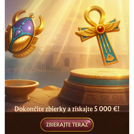
Dokončite zbierky a získajte 5 000 €!
ZBIERAJTE TERAZ