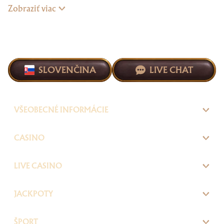
AmunRa. AmunRa je online casino a web na online stávkovanie, ktorý
Zobraziť viac
sľubuje, že zanechá trvalý vplyv na odvetvie vďaka prispôsobenému obsahu a
jedinečnej ponuke. Už od samotného dizajnu objavíte množstvo pyramíd,
hrobiek, faraóna, piesočných dún, sfingu, Obelix a ďalšie. Budete sa cítiť ako
bohatý kráľ alebo kráľovná vďaka obrovskému množstvu online casino hier,
rôznym možnostiam online stávkovania, dychberúcim turnajom s cenovými
fondmi plnými zlata, štedrému VIP programu s rôznymi výhodami a
benefitmi a mnohému ďalšiemu. Nezabudnite na rôzne platobné možnosti,
SLOVENČINA
LIVE CHAT
ktoré sú zároveň bezpečné a rýchle, ako aj na skutočnosť, že casino je
licencované a poskytuje všestranne bezpečné herné prostredie. Pokiaľ ide o
sekciu online casina, môžete očakávať rôzne druhy online slotov, autentické
live casino hry, klasické stolové hry a odmeňujúce jackpotové sloty. Na
VŠEOBECNÉ INFORMÁCIE
stránke online stávkovania nájdete desaťtisíce predzápasových a live udalostí
na mesačnej báze, stávkovanie na virtuálne športy a dokonca špičkové
dostihy! Môžete sa spoľahnúť na vysoko konkurencieschopné a vysoké kurzy,
CASINO
ako aj skvelé línie a trhy. Skôr než sa ponoríte do jedinečného herného a
stávkového dobrodružstva v AmunRa, mali by ste spoznať všetky výhody a
benefity, ktoré si u nás môžete užívať. Čítajte ďalej a zistite všetko o
LIVE CASINO
špeciálnych veciach!
Vzrušujúca online casino sekcia s tisíckami hazardných
JACKPOTY
casino hier
Ak sa ocitnete na kráľovskej online casino stránke plnej tisícok rôznych
ŠPORT