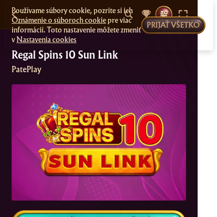
Používame súbory cookie, pozrite si ich
Oznámenie o súboroch cookie
pre viac
PRIJAŤ VŠETKO
informácií. Toto nastavenie môžete zmeniť
v
Nastavenia cookies
Regal Spins 10 Sun Link
PatePlay