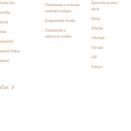
távky live
Športové promo
Oznámenie o ochrane
akcie
osobných údajov
ostihy
Výzvy
Zodpovedné hranie
utbal
Zbierky
Oznámenie o
enis
súboroch cookie
Obchod
asketbal
Turnaje
Všeobecné
adový Hokej
obchodné
VIP
ejzbal
podmienky
Poháre
Viac