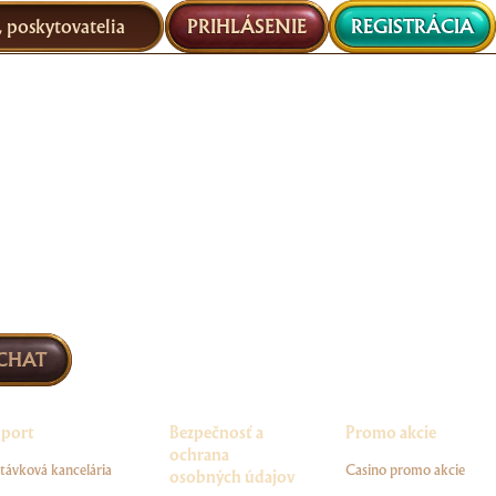
, poskytovatelia
PRIHLÁSENIE
REGISTRÁCIA
 CHAT
Šport
Bezpečnosť a
Promo akcie
ochrana
távková kancelária
Casino promo akcie
osobných údajov