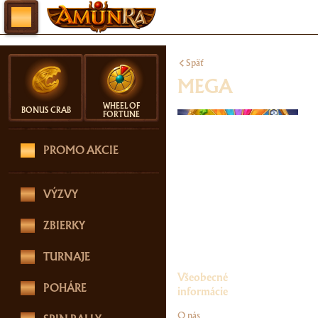
Späť
MEGA
WHEEL OF
BONUS CRAB
FORTUNE
PROMO AKCIE
VÝZVY
ZBIERKY
TURNAJE
Všeobecné
POHÁRE
informácie
O nás