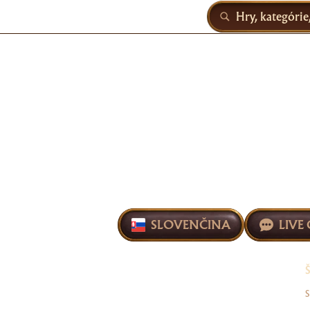
Hry, kategórie
SLOVENČINA
LIVE
S