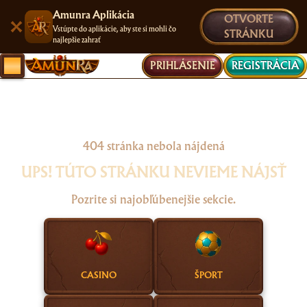
Amunra Aplikácia
OTVORTE
Vstúpte do aplikácie, aby ste si mohli čo
STRÁNKU
najlepšie zahrať
PRIHLÁSENIE
REGISTRÁCIA
404 stránka nebola nájdená
UPS! TÚTO STRÁNKU NEVIEME NÁJSŤ
Pozrite si najobľúbenejšie sekcie.
CASINO
ŠPORT