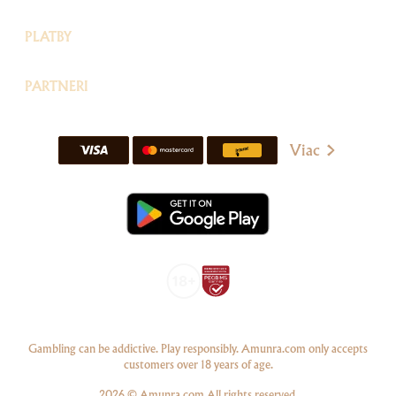
PLATBY
PARTNERI
Viac
Gambling can be addictive. Play responsibly. Amunra.com only accepts
customers over 18 years of age.
2026 © Amunra.com All rights reserved.