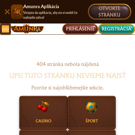
Amunra Aplikácia
OTVORTE
Vstúpte do aplikácie, aby ste si mohli čo
STRÁNKU
najlepšie zahrať
PRIHLÁSENIE
REGISTRÁCIA
404 stránka nebola nájdená
UPS! TÚTO STRÁNKU NEVIEME NÁJSŤ
Pozrite si najobľúbenejšie sekcie.
CASINO
ŠPORT