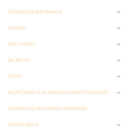
VŠEOBECNÉ INFORMÁCIE
CASINO
LIVE CASINO
JACKPOTY
ŠPORT
BEZPEČNOSŤ A OCHRANA OSOBNÝCH ÚDAJOV
VŠEOBECNÉ OBCHODNÉ PODMIENKY
PROMO AKCIE